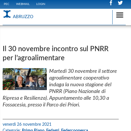
PEC
WEBMAIL
LOGIN
ABRUZZO
Il 30 novembre incontro sul PNRR
per l’agroalimentare
Martedì 30 novembre il settore
agroalimentare cooperativo
indaga la nuova stagione del
PNRR (Piano Nazionale di
Ripresa e Resilienza). Appuntamento alle 10,30 a
Fossacesia, presso il Parco dei Priori.
venerdì 26 novembre 2021
Categorie:
Primo Piano,
Fedagri,
Federcoopesca