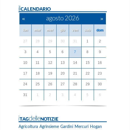
ilCALENDARIO
«
agosto 2026
»
lun
mar
mer
gio
ven
sab
dom
27
28
29
30
31
1
2
3
4
5
6
7
8
9
10
11
12
13
14
15
16
17
18
19
20
21
22
23
24
25
26
27
28
29
30
31
1
2
3
4
5
6
iTAGdelleNOTIZIE
Agricoltura
Agrinsieme
Gardini
Mercuri
Hogan