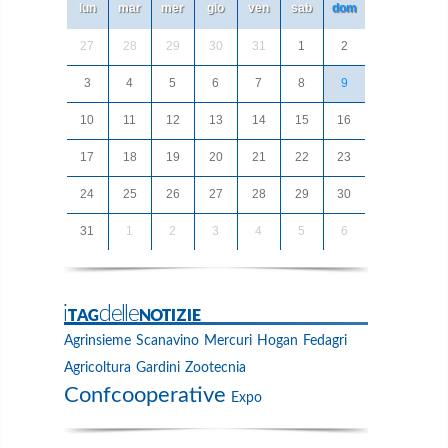
lun
mar
mer
gio
ven
sab
dom
27
28
29
30
31
1
2
3
4
5
6
7
8
9
10
11
12
13
14
15
16
17
18
19
20
21
22
23
24
25
26
27
28
29
30
31
1
2
3
4
5
6
iTAGdelleNOTIZIE
Agrinsieme
Scanavino
Mercuri
Hogan
Fedagri
Agricoltura
Gardini
Zootecnia
Confcooperative
Expo