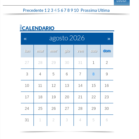
LEGGI
Precedente
1
2
3
4
5
6
7
8
9
10
Prossima
Ultima
ilCALENDARIO
«
agosto 2026
»
lun
mar
mer
gio
ven
sab
dom
27
28
29
30
31
1
2
3
4
5
6
7
8
9
10
11
12
13
14
15
16
17
18
19
20
21
22
23
24
25
26
27
28
29
30
31
1
2
3
4
5
6