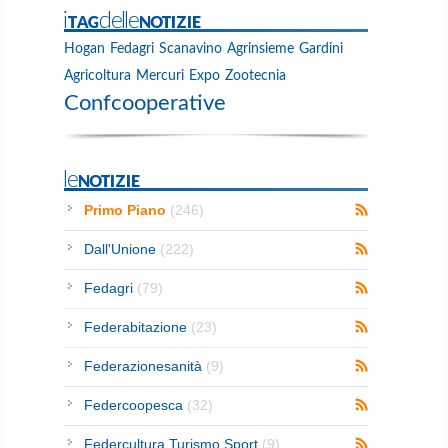
iTAGdelleNOTIZIE
Hogan
Fedagri
Scanavino
Agrinsieme
Gardini
Agricoltura
Mercuri
Expo
Zootecnia
Confcooperative
leNOTIZIE
Primo Piano
(246)
Dall'Unione
(222)
Fedagri
(79)
Federabitazione
(23)
Federazionesanità
(9)
Federcoopesca
(32)
Federcultura Turismo Sport
(9)